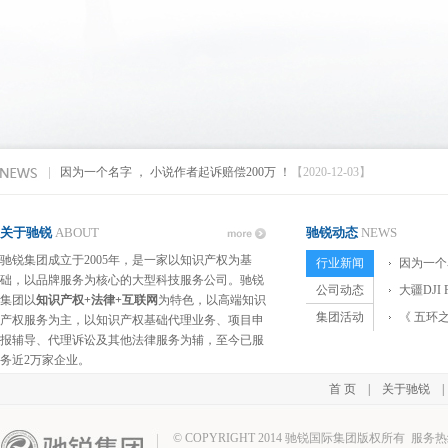
因为一个名字 ， 小说作者起诉赔偿200万 ！
【2020-12-03】
关于驰锐
ABOUT
驰锐动态
NEWS
驰锐集团成立于2005年，是一家以知识产权为基
行业新闻
因为一个名
础，以品牌服务为核心的大型科技服务公司。驰锐
公司动态
大疆DJI P
集团以
知识产权+法律+互联网
为特色，以高端知识
集团活动
《 五环之
产权服务为主，以知识产权基础代理业务、项目申
报辅导、代理诉讼及其他法律服务为辅，至今已服
务近2万家企业。
首 页
|
关于驰锐
© COPYRIGHT 2014 驰锐国际集团版权所有 服务热线：02