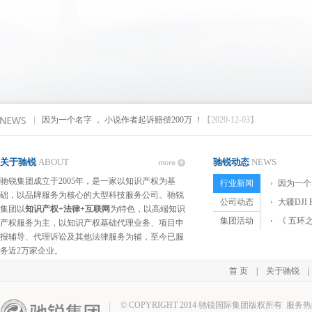
因为一个名字 ， 小说作者起诉赔偿200万 ！
【2020-12-03】
关于驰锐
ABOUT
驰锐动态
NEWS
驰锐集团成立于2005年，是一家以知识产权为基
行业新闻
因为一个名
础，以品牌服务为核心的大型科技服务公司。驰锐
公司动态
大疆DJI P
集团以
知识产权+法律+互联网
为特色，以高端知识
集团活动
《 五环之
产权服务为主，以知识产权基础代理业务、项目申
报辅导、代理诉讼及其他法律服务为辅，至今已服
务近2万家企业。
首 页
|
关于驰锐
© COPYRIGHT 2014 驰锐国际集团版权所有 服务热线：02